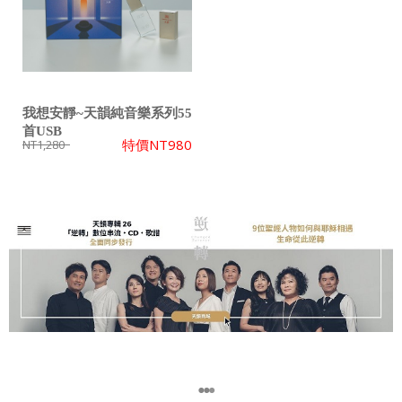
我想安靜~天韻純音樂系列55
首USB
特價
NT980
NT1,280