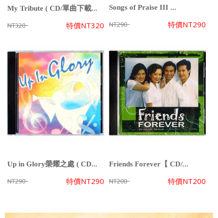
Songs of Praise III ...
My Tribute ( CD/單曲下載...
特價
NT290
NT290
特價
NT320
NT320
Up in Glory榮耀之處 ( CD...
Friends Forever【 CD/...
特價
NT290
特價
NT200
NT290
NT200