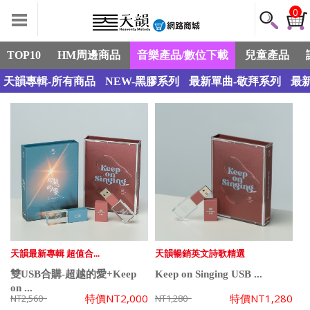
0
TOP10
HM周邊商品
音樂產品/數位下載
兒童產品
天韻專輯-所有商品
NEW-黑膠系列
最新單曲-敬拜系列
最
天韻最新專輯 超值合...
天韻暢銷英文詩歌精選
雙USB合購-超越的愛+Keep
Keep on Singing USB ...
on ...
特價
NT2,000
特價
NT1,280
NT2,560
NT1,280