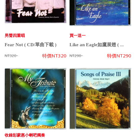
男聲四重唱
買一送一
Fear Not ( CD/單曲下載 )
Like an Eagle如鷹展翅 ( ...
特價
NT320
特價
NT290
NT320
NT290
收錄彭蒙惠小喇吧獨奏