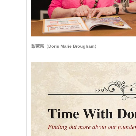
彭蒙惠（Doris Marie Brougham）