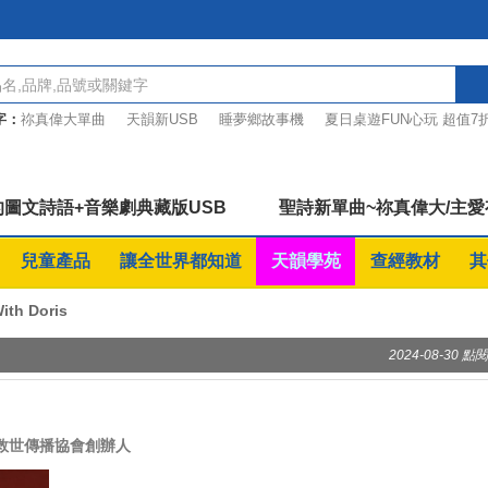
字：
祢真偉大單曲
天韻新USB
睡夢鄉故事機
夏日桌遊FUN心玩 超值7
文詩語
等待中的讚美
桌遊優惠7折起
圖文詩語+音樂劇典藏版USB
聖詩新單曲~祢真偉大/主
兒童產品
讓全世界都知道
天韻學苑
查經教材
其
ith Doris
2024-08-30 點閱
/救世傳播協會創辦人