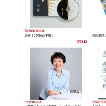
天韻創作專輯26
逆轉【CD/數位下載】
天韻簡譜 
NT342
生命的作詞課!
天韻創作專