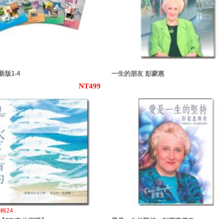
新版1-4
一生的朋友 彭蒙惠
NT499
輯24