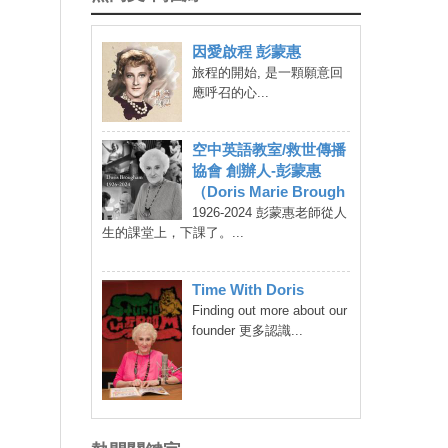
因愛啟程 彭蒙惠
旅程的開始, 是一顆願意回
應呼召的心...
空中英語教室/救世傳播
協會 創辦人-彭蒙惠
（Doris Marie Brough
1926-2024 彭蒙惠老師從人
生的課堂上，下課了。...
Time With Doris
Finding out more about our
founder 更多認識...