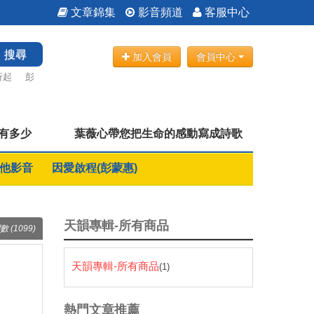
文章錦集
影音頻道
客服中心
搜尋
加入會員
會員中心
折起
彭
愛有多少
葉薇心帶您把生命的感動寫成詩歌
他影音
因愛啟程(彭蒙惠)
天韻專輯-所有商品
數 (1099)
天韻專輯-所有商品
(1)
熱門文章推薦