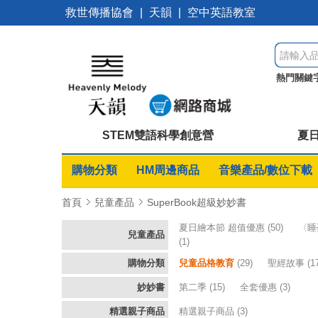
救世傳播協會
|
天韻
|
空中英語教室
熱門關鍵
美
祢真
STEM雙語科學創意營
夏日
購物分類
HM周邊商品
音樂產品/數位下載
首頁
兒童產品
SuperBook超級妙妙書
夏日繪本節 超值優惠
(50)
〈睡
兒童產品
(1)
購物分類
兒童品格教育
(29)
聖經故事
(1
妙妙書
第二季
(15)
全套優惠
(3)
精選親子商品
精選親子商品
(3)