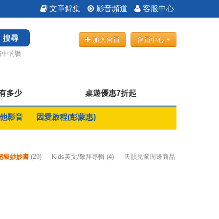
文章錦集
影音頻道
客服中心
搜尋
加入會員
會員中心
待中的讚
愛有多少
桌遊優惠7折起
他影音
因愛啟程(彭蒙惠)
ok超級妙妙書
(29)
Kids英文/敬拜專輯
(4)
天韻兒童周邊商品