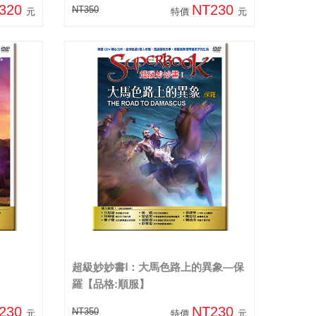
320
NT230
NT350
元
特價
元
超級妙妙書Ⅰ：大馬色路上的異象—保
羅【品格:順服】
230
NT230
NT350
元
特價
元