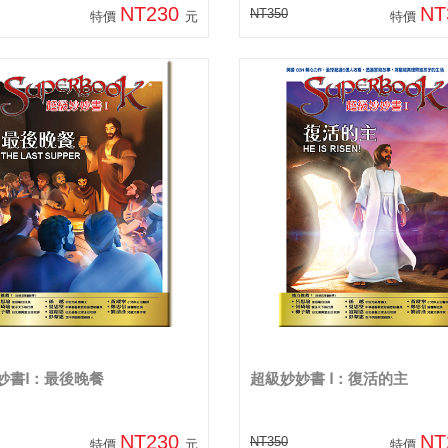
NT230
NT
NT350
特價
元
特價
妙書Ⅰ：最後晚餐
超級妙妙書 Ⅰ：復活的主
NT230
NT
NT350
特價
元
特價