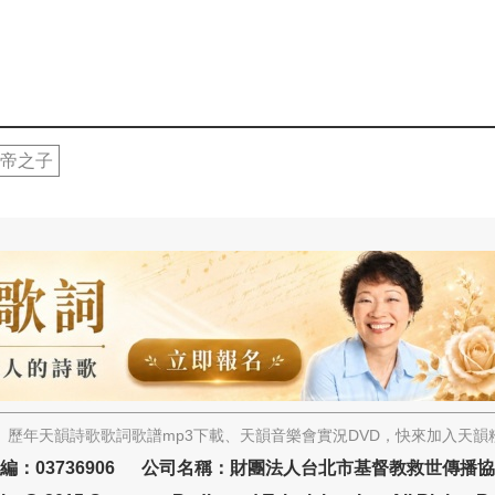
帝之子
歷年天韻詩歌歌詞歌譜mp3下載、天韻音樂會實況DVD，快來加入天
編：03736906 公司名稱：財團法人台北市基督教救世傳播