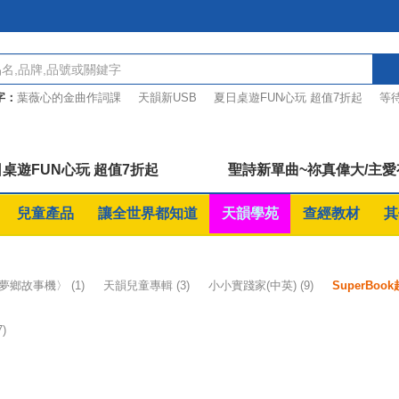
字：
葉薇心的金曲作詞課
天韻新USB
夏日桌遊FUN心玩 超值7折起
等
偉大單曲
桌遊優惠7折起
睡夢鄉故事機
桌遊FUN心玩 超值7折起
聖詩新單曲~祢真偉大/主
兒童產品
讓全世界都知道
天韻學苑
查經教材
其
夢鄉故事機〉
(1)
天韻兒童專輯
(3)
小小實踐家(中英)
(9)
SuperBo
7)