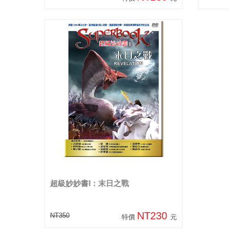
超級妙妙書Ⅰ：末日之戰
NT230
NT350
特價
元