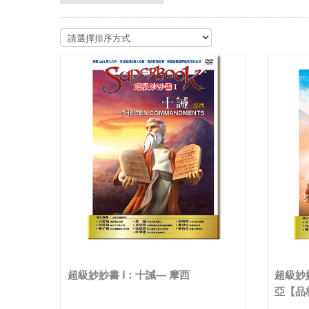
超級妙妙書 Ⅰ：十誡— 摩西
超級妙
亞【品