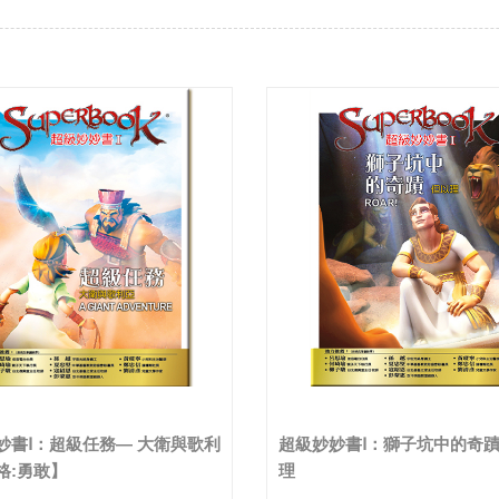
妙書Ⅰ：超級任務— 大衛與歌利
超級妙妙書Ⅰ：獅子坑中的奇
格:勇敢】
理