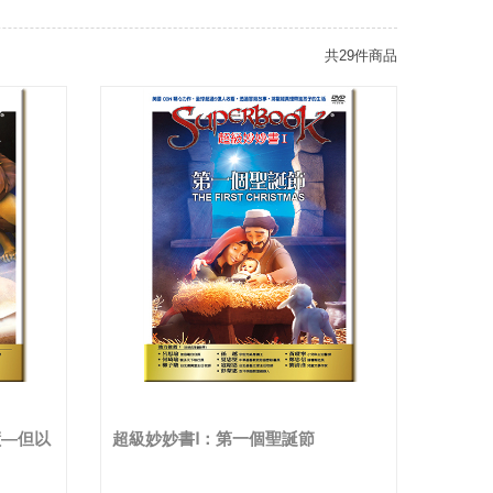
共29件商品
蹟—但以
超級妙妙書Ⅰ：第一個聖誕節