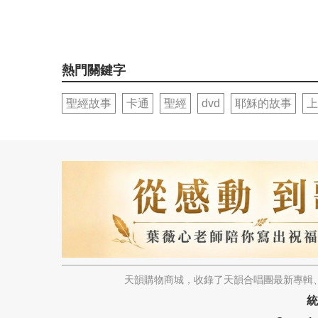
熱門關鍵字
聖經故事
卡通
聖經
dvd
耶穌的故事
上
天韻購物商城，收錄了天韻合唱團最新專輯、
統