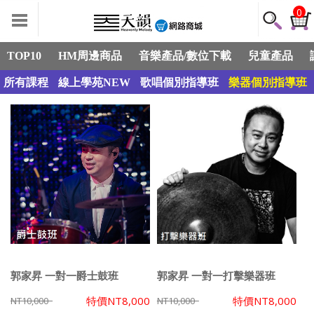
0
TOP10
HM周邊商品
音樂產品/數位下載
兒童產品
所有課程
線上學苑NEW
歌唱個別指導班
樂器個別指導班
郭家昇 一對一爵士鼓班
郭家昇 一對一打擊樂器班
特價
NT8,000
特價
NT8,000
NT10,000
NT10,000