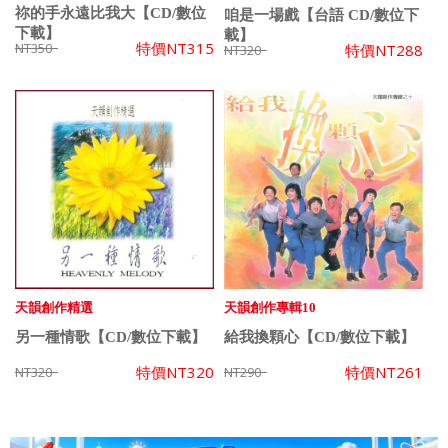
祢的手永遠比我大【CD/數位
咱是一場戲【台語 CD/數位下
下載】
載】
特價
NT315
NT350
特價
NT288
NT320
天韻創作精選
天韻創作專輯10
另一種情歌【CD/數位下載】
給我換顆心【CD/數位下載】
特價
NT320
特價
NT261
NT320
NT290