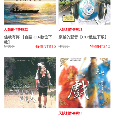
天韻創作專輯22
天韻創作專輯21
佳哉有袮 【台語 CD/數位下
穿越的聲音【CD/數位下載】
載】
特價
NT315
特價
NT315
NT350
NT350
天韻創作專輯18