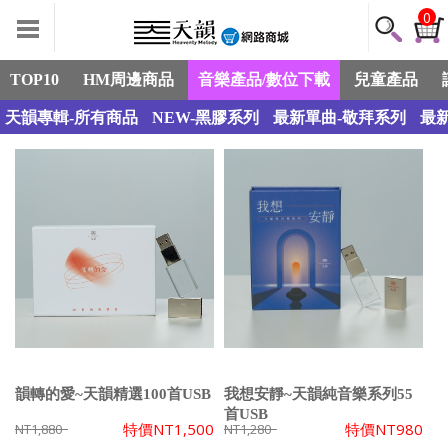
0
TOP10
HM周邊商品
音樂產品/數位下載
兒童產品
天韻專輯-所有商品
NEW-黑膠系列
最新單曲-敬拜系列
最
韻轉的愛~天韻精選100首USB
我想安靜~天韻純音樂系列55
首USB
特價
NT1,500
特價
NT980
NT1,880
NT1,280