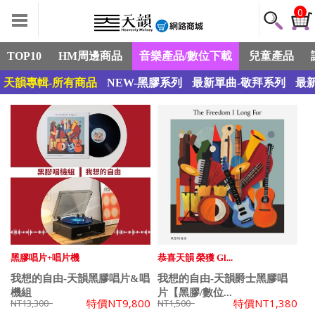
0
TOP10
HM周邊商品
音樂產品/數位下載
兒童產品
天韻專輯-所有商品
NEW-黑膠系列
最新單曲-敬拜系列
最
黑膠唱片+唱片機
恭喜天韻 榮獲 Gl...
我想的自由-天韻黑膠唱片&唱
我想的自由-天韻爵士黑膠唱
機組
片【黑膠/數位...
特價
NT9,800
特價
NT1,380
NT13,300
NT1,500