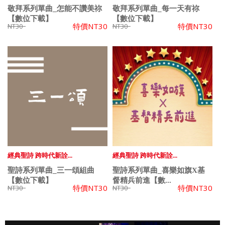
敬拜系列單曲_怎能不讚美祢
敬拜系列單曲_每一天有祢
【數位下載】
【數位下載】
特價
NT30
特價
NT30
NT30
NT30
經典聖詩 跨時代新詮...
經典聖詩 跨時代新詮...
聖詩系列單曲_三一頌組曲
聖詩系列單曲_喜樂如旗X基
【數位下載】
督精兵前進【數...
特價
NT30
特價
NT30
NT30
NT30