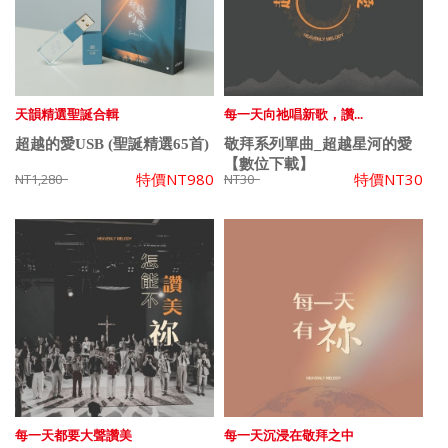
天韻精選聖誕合輯
每一天向祂唱新歌，讚...
超越的愛USB (聖誕精選65首)
敬拜系列單曲_超越星河的愛
【數位下載】
特價
NT980
特價
NT30
NT1,280
NT30
每一天都要大聲讚美
每一天沉浸在敬拜之中