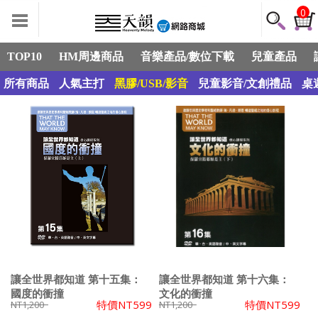
0
TOP10
HM周邊商品
音樂產品/數位下載
兒童產品
所有商品
人氣主打
黑膠/USB/影音
兒童影音/文創禮品
桌
讓全世界都知道 第十五集：
讓全世界都知道 第十六集：
國度的衝撞
文化的衝撞
特價
NT599
特價
NT599
NT1,200
NT1,200