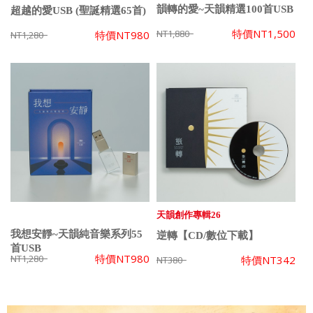
韻轉的愛~天韻精選100首USB
超越的愛USB (聖誕精選65首)
特價
NT1,500
NT1,880
特價
NT980
NT1,280
天韻創作專輯26
我想安靜~天韻純音樂系列55
逆轉【CD/數位下載】
首USB
特價
NT980
NT1,280
特價
NT342
NT380